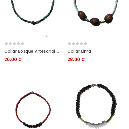
Collar Bosque Artesanal –
Collar Lima
Joyería Sostenible Hecha
26,00 €
28,00 €
A Mano