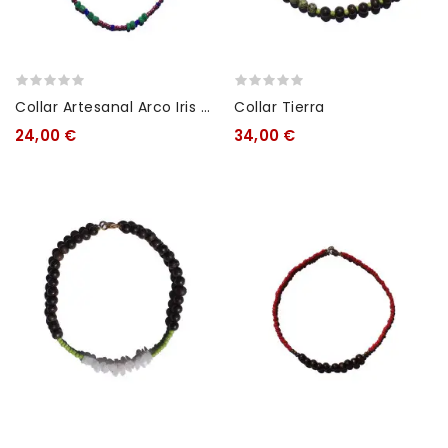
Collar Artesanal Arco Iris –
Collar Tierra
Joyería Sostenible Hecha
24,00 €
34,00 €
A Mano