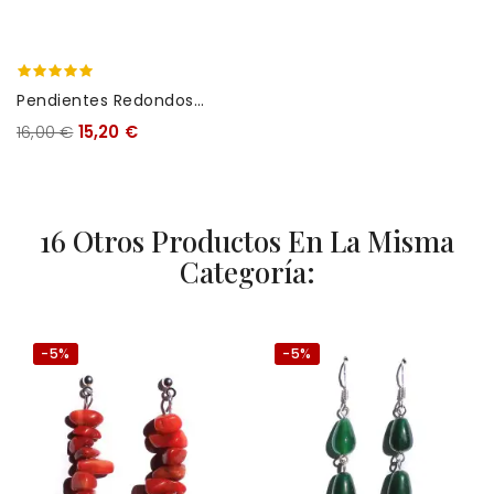
Pendientes Redondos
Jade
16,00 €
15,20 €
16 Otros Productos En La Misma
Categoría:
-5%
-5%