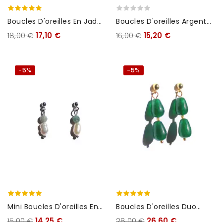
Boucles D'oreilles En Jade
Boucles D'oreilles Argent
Rose
Bleu
18,00 €
17,10 €
16,00 €
15,20 €
-5%
-5%
Mini Boucles D'oreilles En
Boucles D'oreilles Duo
Perles Vertes
Jade
15,00 €
14,25 €
28,00 €
26,60 €