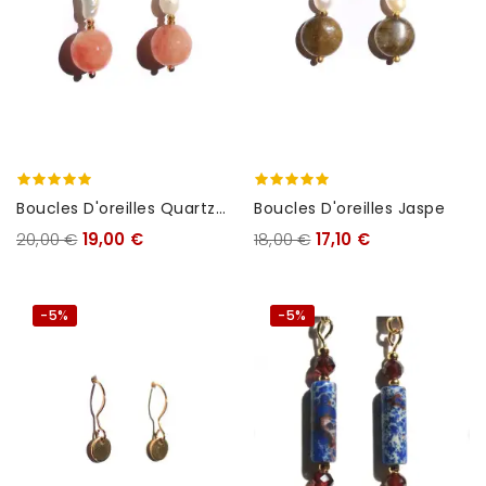
Boucles D'oreilles Quartzo
Boucles D'oreilles Jaspe
Rose
20,00 €
19,00 €
18,00 €
17,10 €
-5%
-5%