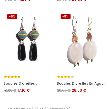
-5%
-5%
Boucles D'oreilles
Boucles D'oreilles En Agate
Ethniques
Blanche
18,00 €
17,10 €
30,00 €
28,50 €
Affichage de 1-12 of 52 élément(s)