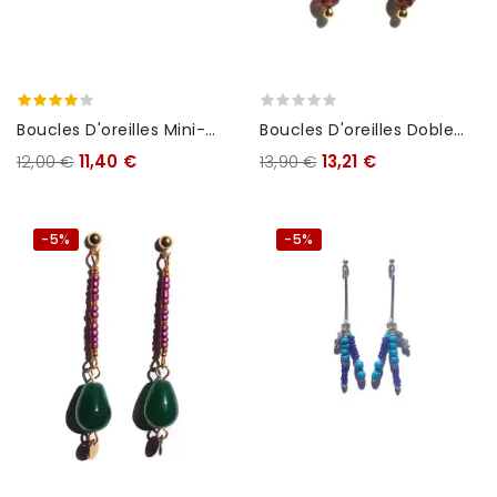
Boucles D'oreilles Mini-
Boucles D'oreilles Doble
Soleil
Lapis Lazuli
12,00 €
11,40 €
13,90 €
13,21 €
-5%
-5%