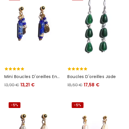
Mini Boucles D'oreilles En
Boucles D'oreilles Jade
Lapis Lazuli
13,90 €
13,21 €
18,50 €
17,58 €
-5%
-5%