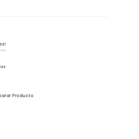
es!
ías
arar Producto