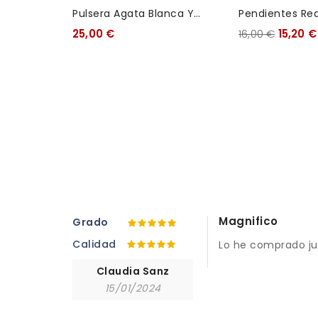
Pulsera Agata Blanca Y
Pendientes Re
Verde
25,00 €
16,00 €
15,20 €
Magnifico
Grado
Calidad
Lo he comprado ju
Claudia Sanz
15/01/2024