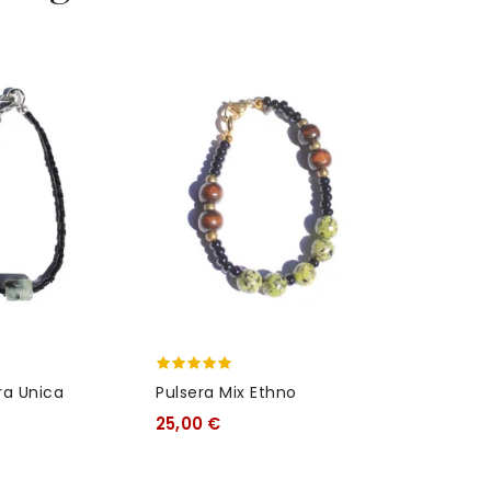
Pulsera J
25,00 €
ra Unica
Pulsera Mix Ethno
25,00 €